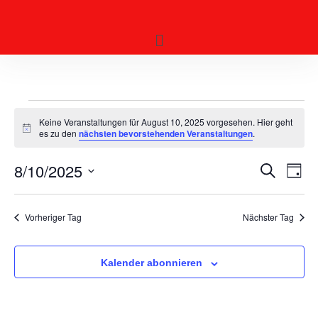
Keine Veranstaltungen für August 10, 2025 vorgesehen. Hier geht
H
es zu den
nächsten bevorstehenden Veranstaltungen
.
i
n
8/10/2025
V
w
V
S
T
e
u
e
a
i
e
c
D
s
g
r
h
r
A
Vorheriger Tag
Nächster Tag
e
a
a
T
n
n
U
s
Kalender abonnieren
M
s
t
a
W
t