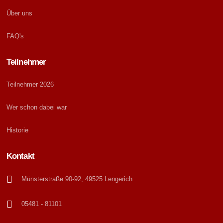
n
v
Über uns
i
d
g
FAQ's
A
a
n
t
Teilnehmer
s
i
Teilnehmer 2026
i
o
n
c
Wer schon dabei war
h
Historie
t
e
Kontakt
n
Münsterstraße 90-92, 49525 Lengerich
,
N
05481 - 81101
a